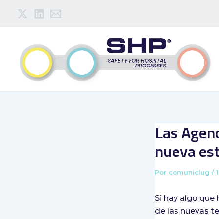
Ir
Navegación
al
de
contenido
entradas
Las Agenc
nueva es
Por
comuniclug
/
Si hay algo que 
de las nuevas t