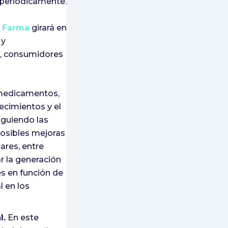
 periódicamente.
o Farma
girará en
 y
s, consumidores
s medicamentos,
ecimientos y el
nguiendo las
posibles mejoras
ares, entre
r la generación
es en función de
l en los
l.
En este