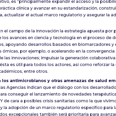
tivo, es “principalmente expandir el acceso y la posibil
ráctica clínica y avanzar en su estandarización, constru
, actualizar el actual marco regulatorio y asegurar la 
En el campo de la innovación la estrategia apuesta por p
e los avances en ciencia y tecnología en el proceso de d
, apoyando desarrollos basados en biomarcadores y en
as ómicas, por ejemplo, o acelerando en la convergencia 
 de las innovaciones; impulsar la generación colaborativa
ésta es útil para todos los actores, así como reforzar la
adémicos, entre otros.
a los antimicrobianos y otras amenazas de salud e
 las Agencias indican que el diálogo con los desarrollad
para conseguir el lanzamiento de novedades terapéutic
Y de cara a posibles crisis sanitarias como la que vivim
 y la adopción de un marco regulatorio específico para l
dos excepcionales también será prioritaria para avanza