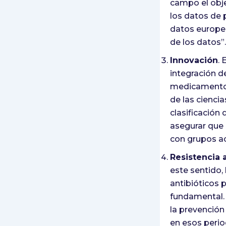
campo el obje
los datos de p
datos europea
de los datos”.
Innovación
. 
integración d
medicamentos
de las cienci
clasificación
asegurar que 
con grupos ac
Resistencia 
este sentido,
antibióticos 
fundamental. 
la prevención
en esos perio