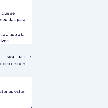
os que se
 medidas para
se alude a la
ivos.
SIGUIENTE
España, líder europeo en número de ensayos clínicos de tratamientos contra el coronavirus y el cuarto del mundo
torios están