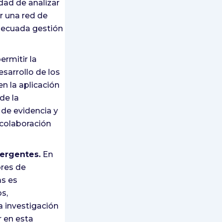
idad de analizar
ir una red de
adecuada gestión
ermitir la
esarrollo de los
 la aplicación
de la
 de evidencia y
 colaboración
mergentes.
En
ores de
as es
os,
a investigación
r en esta