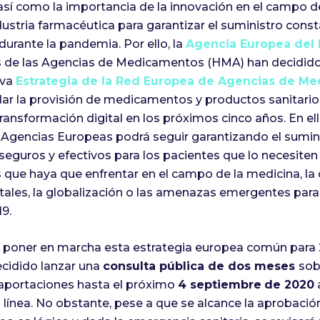
sí como la importancia de la innovación en el campo de 
dustria farmacéutica para garantizar el suministro cons
rante la pandemia. Por ello, la
Agencia Europea del
es de las Agencias de Medicamentos (HMA) han decidid
eva
Estrategia de la Red Europea de Agencias de M
alar la provisión de medicamentos y productos sanitario
transformación digital en los próximos cinco años. En ell
Agencias Europeas podrá seguir garantizando el sumin
guros y efectivos para los pacientes que lo necesiten 
que haya que enfrentar en el campo de la medicina, la c
itales, la globalización o las amenazas emergentes para
19.
de poner en marcha esta estrategia europea común para 
cidido lanzar una
consulta pública de dos meses
sob
 aportaciones hasta el próximo
4 septiembre
de 2020
 línea. No obstante, pese a que se alcance la aprobación