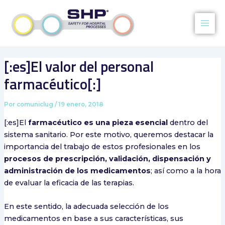
Ir
Navegación
Main
al
de
Men
contenido
entradas
[:es]El valor del personal
farmacéutico[:]
Por
comuniclug
/
19 enero, 2018
[:es]El
farmacéutico es una pieza esencial
dentro del
sistema sanitario. Por este motivo, queremos destacar la
importancia del trabajo de estos profesionales en los
procesos de prescripción, validación, dispensación y
administración de los medicamentos
; así como a la hora
de evaluar la eficacia de las terapias.
En este sentido, la adecuada selección de los
medicamentos en base a sus características, sus