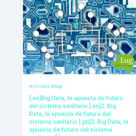
Artículos Blog
[:es]Big Data, la apuesta de futuro
del sistema sanitario [:en]2. Big
Data, la apuesta de futuro del
sistema sanitario [:pb]2. Big Data, la
apuesta de futuro del sistema